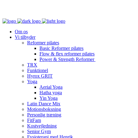
Om os
Vi tilbyder
Reformer pilates
Basic Reformer pilates
Flow & flex reformer pilates
Power & Strength Reformer
TRX
Funktionel
Hyrox GRIT
Yoga
Aerial Yoga
Hatha yoga
Yin Yoga
Latin Dance Mix
Motionsboksning
Personlig træning
FitFam
Kostvejledning
Senior Gym
Fysioterapi med Henrik