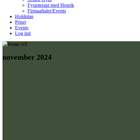
Fysioterapi med Henrik
Firmaaftaler/Events
Holdplan
Priser
Events
Log ind
november 2024