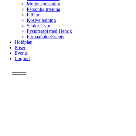
Motionsboksning
Personlig træning
FitFam
Kostvejledning
Senior Gym
Fysioterapi med Henrik
Firmaaftaler/Events
Holdplan
Priser
Events
Log ind
Info