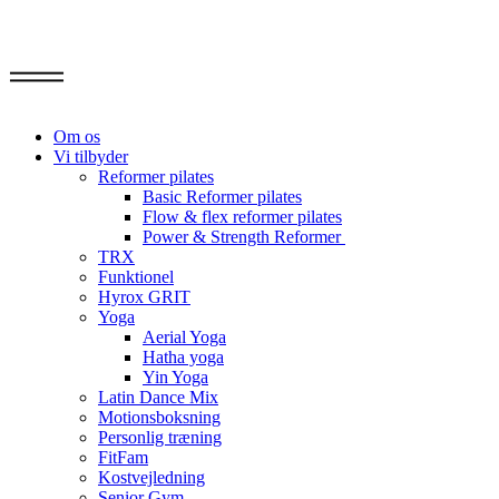
Om os
Vi tilbyder
Reformer pilates
Basic Reformer pilates
Flow & flex reformer pilates
Power & Strength Reformer
TRX
Funktionel
Hyrox GRIT
Yoga
Aerial Yoga
Hatha yoga
Yin Yoga
Latin Dance Mix
Motionsboksning
Personlig træning
FitFam
Kostvejledning
Senior Gym