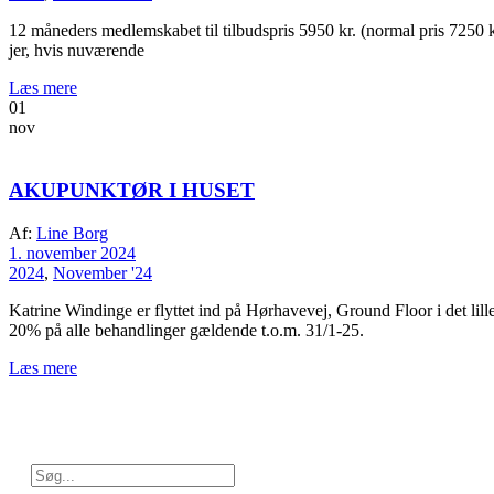
12 måneders medlemskabet til tilbudspris 5950 kr. (normal pris 7250 kr.)
jer, hvis nuværende
Læs mere
01
nov
AKUPUNKTØR I HUSET
Af:
Line Borg
1. november 2024
2024
,
November '24
Katrine Windinge er flyttet ind på Hørhavevej, Ground Floor i det lille
20% på alle behandlinger gældende t.o.m. 31/1-25.
Læs mere
Search
for: