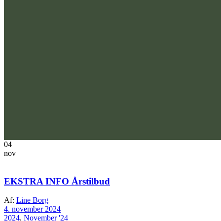
04
nov
EKSTRA INFO Årstilbud
Af:
Line Borg
4. november 2024
2024
,
November '24