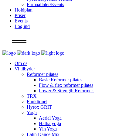
Firmaaftaler/Events
Holdplan
Priser
Events
Log ind
Info
Om os
Vi tilbyder
Reformer pilates
Basic Reformer pilates
Flow & flex reformer pilates
Power & Strength Reformer
TRX
Funktionel
Hyrox GRIT
Yoga
Aerial Yoga
Hatha yoga
Yin Yoga
Latin Dance Mix