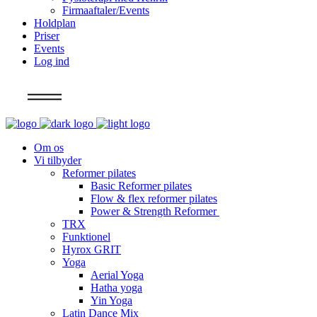
Firmaaftaler/Events
Holdplan
Priser
Events
Log ind
Info
Om os
Vi tilbyder
Reformer pilates
Basic Reformer pilates
Flow & flex reformer pilates
Power & Strength Reformer
TRX
Funktionel
Hyrox GRIT
Yoga
Aerial Yoga
Hatha yoga
Yin Yoga
Latin Dance Mix