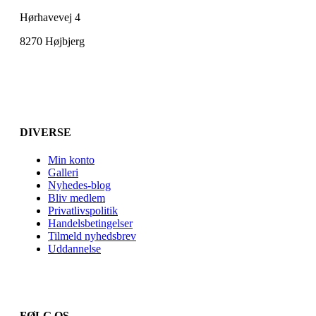
Hørhavevej 4
8270 Højbjerg
DIVERSE
Min konto
Galleri
Nyhedes-blog
Bliv medlem
Privatlivspolitik
Handelsbetingelser
Tilmeld nyhedsbrev
Uddannelse
FØLG OS