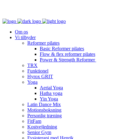
Om os
Vi tilbyder
Reformer pilates
Basic Reformer pilates
Flow & flex reformer pilates
Power & Strength Reformer
TRX
Funktionel
Hyrox GRIT
Yoga
Aerial Yoga
Hatha yoga
Yin Yoga
Latin Dance Mix
Motionsboksning
Personlig træning
FitFam
Kostvejledning
Senior Gym
Fysioterapi med Henrik