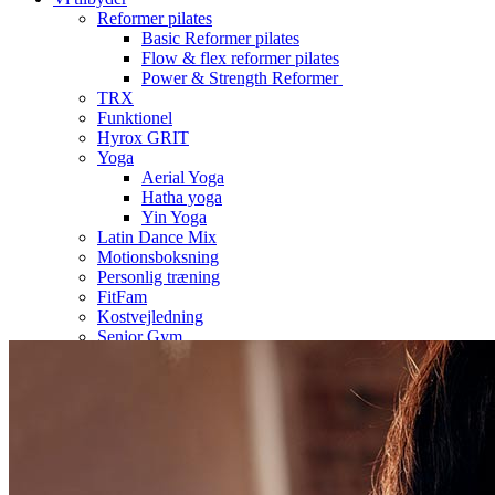
Reformer pilates
Basic Reformer pilates
Flow & flex reformer pilates
Power & Strength Reformer
TRX
Funktionel
Hyrox GRIT
Yoga
Aerial Yoga
Hatha yoga
Yin Yoga
Latin Dance Mix
Motionsboksning
Personlig træning
FitFam
Kostvejledning
Senior Gym
Fysioterapi med Henrik
Firmaaftaler/Events
Holdplan
Priser
Events
Log ind