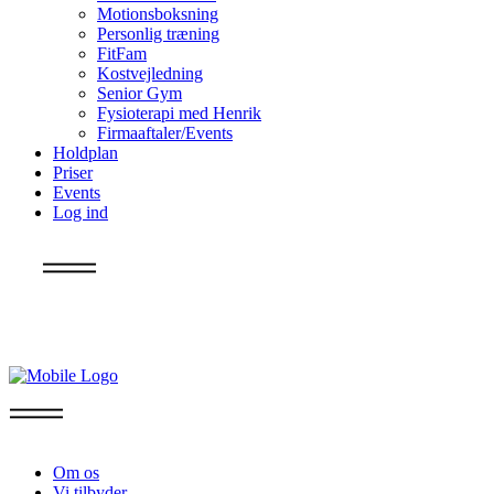
Motionsboksning
Personlig træning
FitFam
Kostvejledning
Senior Gym
Fysioterapi med Henrik
Firmaaftaler/Events
Holdplan
Priser
Events
Log ind
Info
Om os
Vi tilbyder